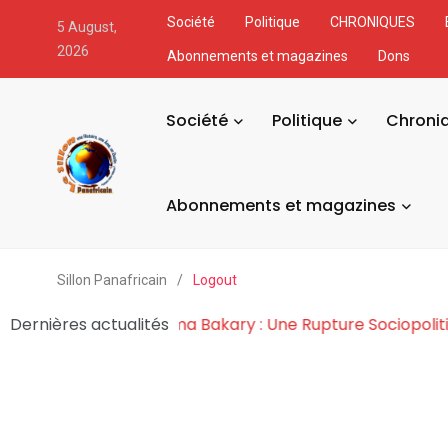
Société
Politique
CHRONIQUES
5 August,
2026
Abonnements et magazines
Dons
Société
Politique
Chroni
Abonnements et magazines
Sillon Panafricain
/
Logout
mogonie de l’Effet Tchiroma Bakary : Une Rupture Socio
Dernières actualités