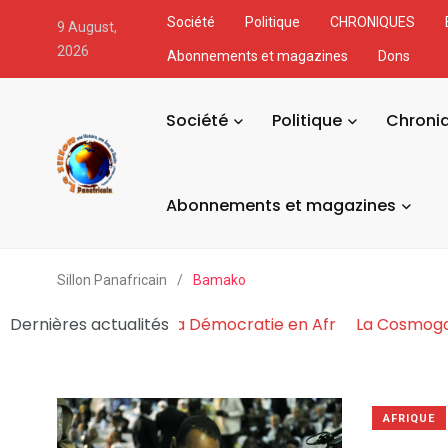
Société
Politique
CHRONIQUES
9 August,
2026
Abonnements et magazines
Dons
Société
Politique
Chroni
Abonnements et magazines
Sillon Panafricain
/
Bamako
du Pouvoir Fabrique et Asphyxie la Démocratie en Afr
Dernières actualités
AFRIQUE