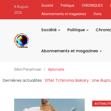
Société
Politique
CHRONIQUES
8 August,
2026
Abonnements et magazines
Dons
Société
Politique
Chroni
Abonnements et magazines
Sillon Panafricain
/
diplomatie
cratie en Afr
Dernières actualités
La Cosmogonie de l’Effet Tchiroma Bakar
ACTUALIT