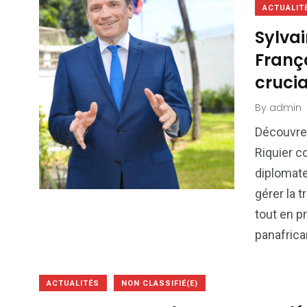
ACTUALIT
Sylvai
França
cruci
By
admin
Découvrez
Riquier 
diplomate
gérer la t
tout en p
panafric
ACTUALITÉS
NON CLASSIFIÉ(E)