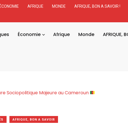
ÉCONOMIE
AFRIQUE
MONDE
AFRIQUE, BON A SAVOIR !
ques
Économie
Afrique
Monde
AFRIQUE, B
y : Une Rupture Sociopolitique Majeure au Cameroun
ÉS
AFRIQUE, BON A SAVOIR