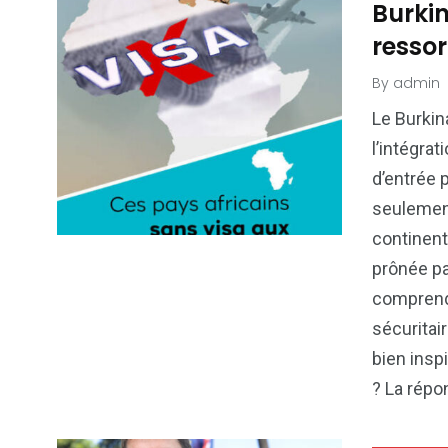
Burkin
ressor
By
admin
Le Burkin
l’intégra
d’entrée 
seulement
continent
prônée par
comprend
sécuritai
bien inspi
? La répon