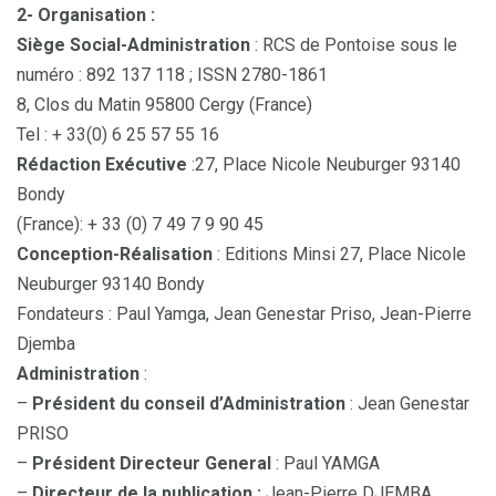
2- Organisation :
Siège Social-Administration
: RCS de Pontoise sous le
numéro : 892 137 118 ; ISSN 2780-1861
8, Clos du Matin 95800 Cergy (France)
Tel : + 33(0) 6 25 57 55 16
Rédaction Exécutive
:27, Place Nicole Neuburger 93140
Bondy
(France): + 33 (0) 7 49 7 9 90 45
Conception-Réalisation
: Editions Minsi 27, Place Nicole
Neuburger 93140 Bondy
Fondateurs : Paul Yamga, Jean Genestar Priso, Jean-Pierre
Djemba
Administration
:
–
Président du conseil d’Administration
: Jean Genestar
PRISO
–
Président Directeur General
: Paul YAMGA
–
Directeur de la publication :
Jean-Pierre DJEMBA