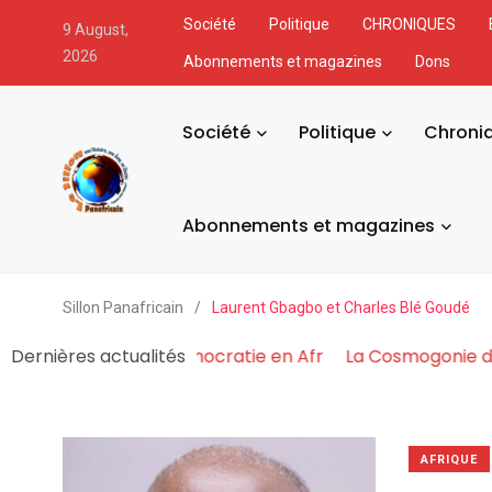
Société
Politique
CHRONIQUES
9 August,
2026
Abonnements et magazines
Dons
Société
Politique
Chroni
Abonnements et magazines
Sillon Panafricain
/
Laurent Gbagbo et Charles Blé Goudé
ouvoir Fabrique et Asphyxie la Démocratie en Afr
Dernières actualités
La C
AFRIQUE