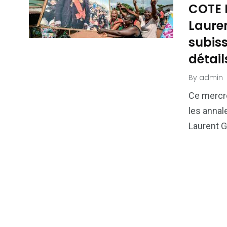
COTE D
Laure
subiss
détail
By
admin
Ce mercre
les annal
Laurent 