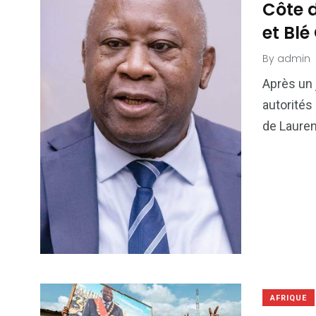
Côte d
et Bl
By
admin
Après un 
autorités 
de Lauren
AFRIQUE