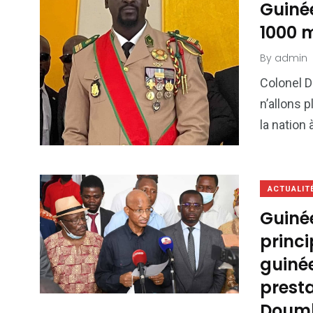
Guinée
1000 m
By
admin
Colonel D
n’allons 
la nation 
ACTUALIT
Guinée
princi
guinée
presta
Doum