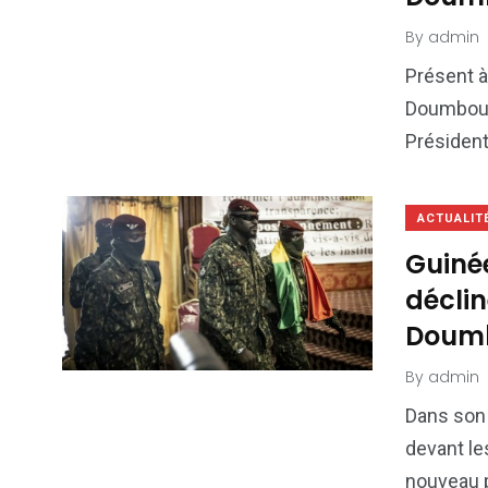
By
admin
Présent à
Doumbouya
Président
ACTUALIT
Guinée
décli
Doumb
By
admin
Dans son 
devant le
nouveau 