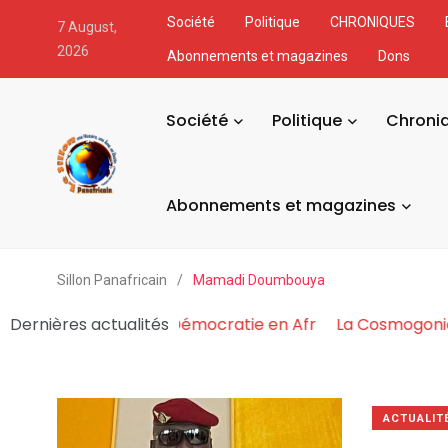
Société
Politique
CHRONIQUES
7 August,
2026
Abonnements et magazines
Dons
Société
Politique
Chroni
Abonnements et magazines
Sillon Panafricain
/
Mamadi Doumbouya
u Pouvoir Fabrique et Asphyxie la Démocratie en Afr
Dernières actualités
L
ACTUALIT