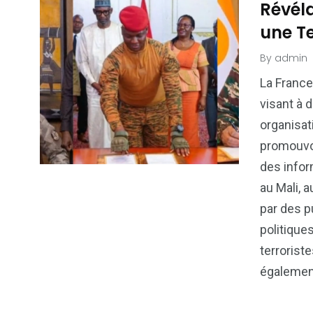
Révéla
une T
By
admin
La France
visant à d
organisat
promouvoi
des infor
au Mali, 
par des p
politique
terrorist
également