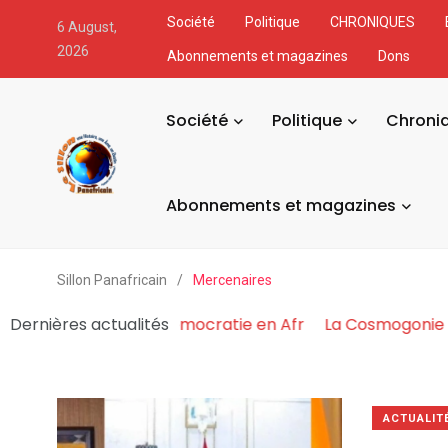
Société
Politique
CHRONIQUES
6 August,
2026
Abonnements et magazines
Dons
Société
Politique
Chroni
Abonnements et magazines
Sillon Panafricain
/
Mercenaires
Pouvoir Fabrique et Asphyxie la Démocratie en Afr
Dernières actualités
La 
ACTUALIT