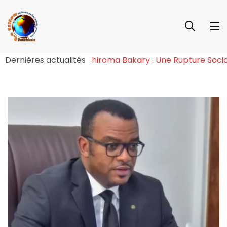
Cosmogonie de l’Effet Tchiroma Bakary : Une Rupture So
Dernières actualités