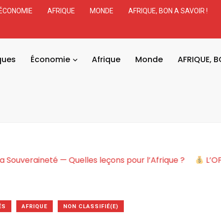
ÉCONOMIE
AFRIQUE
MONDE
AFRIQUE, BON A SAVOIR !
ques
Économie
Afrique
Monde
AFRIQUE, B
e kidnappe la Souveraineté — Quelles leçons pour l’Afriqu
ÉS
AFRIQUE
NON CLASSIFIÉ(E)