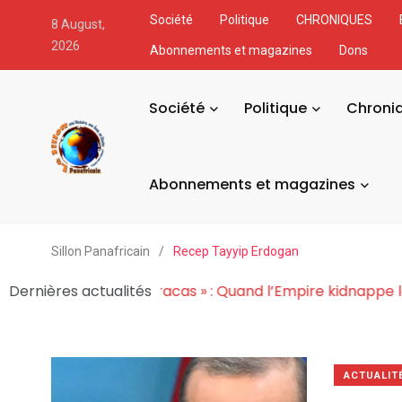
Société
Politique
CHRONIQUES
8 August,
2026
Abonnements et magazines
Dons
Société
Politique
Chroni
Abonnements et magazines
Sillon Panafricain
/
Recep Tayyip Erdogan
s mondiaux
Dernières actualités
Le « Laboratoire Caracas » : Quand l’Empir
ACTUALIT