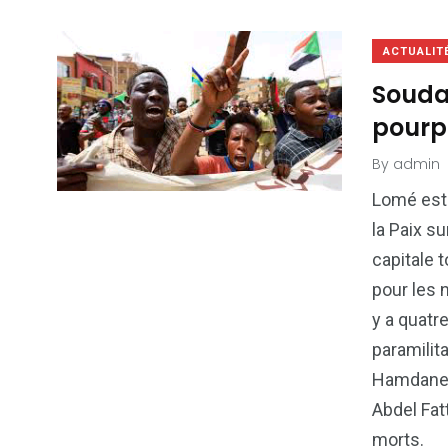
ACTUALIT
Souda
pourp
By
admin
Lomé est 
la Paix su
capitale 
pour les n
y a quatr
paramili
Hamdane D
Abdel Fat
morts.