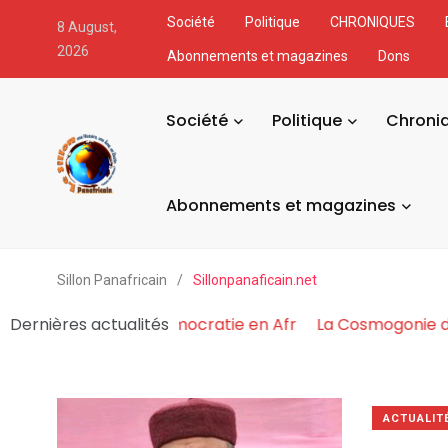
Société
Politique
CHRONIQUES
8 August,
2026
Abonnements et magazines
Dons
Société
Politique
Chroni
Abonnements et magazines
Sillon Panafricain
/
Sillonpanaficain.net
ouvoir Fabrique et Asphyxie la Démocratie en Afr
Dernières actualités
La C
ACTUALIT