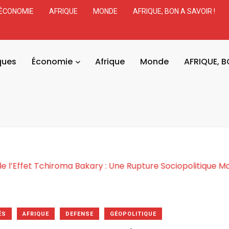
ÉCONOMIE
AFRIQUE
MONDE
AFRIQUE, BON A SAVOIR !
ques
Économie
Afrique
Monde
AFRIQUE, B
osmogonie de l’Effet Tchiroma Bakary : Une Rupture Soc
ÉS
AFRIQUE
DEFENSE
GÉOPOLITIQUE