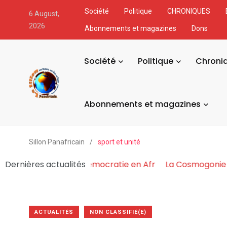
Société
Politique
CHRONIQUES
6 August,
2026
Abonnements et magazines
Dons
Société
Politique
Chroni
Abonnements et magazines
Sillon Panafricain
/
sport et unité
ouvoir Fabrique et Asphyxie la Démocratie en Afr
Dernières actualités
La 
ACTUALITÉS
NON CLASSIFIÉ(E)