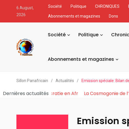
Société
Politique
CHRONIQUES
6 August,
2026
Abonnements et magazines
Dons
Société
Politique
Chroni
Abonnements et magazines
Sillon Panafricain
/
Actualités
/
Emission spéciale: Bilan 
Pouvoir Fabrique et Asphyxie la Démocratie en Afr
Dernières actualités
La 
Emission s