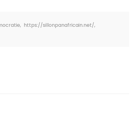
ocratie
,
https://sillonpanafricain.net/
,