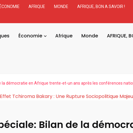
ÉCONOMIE
AFRIQUE
MONDE
AFRIQUE, BON A SAVOIR !
ques
Économie
Afrique
Monde
AFRIQUE, B
de la démocratie en Afrique trente-et-un ans après les conférences nat
Cosmogonie de l’Effet Tchiroma Bakary : Une Rupture So
péciale: Bilan de la démocr