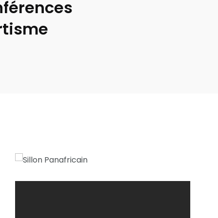
nférences
rtisme