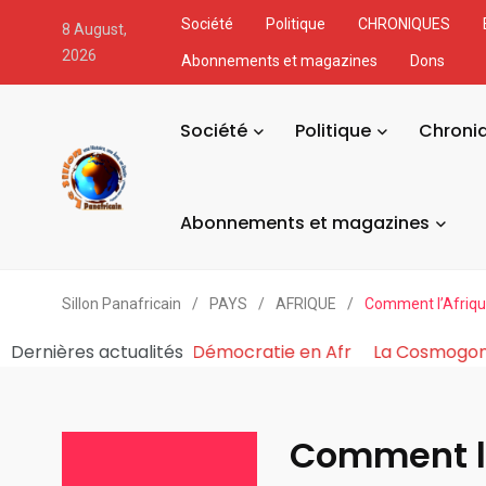
Société
Politique
CHRONIQUES
8 August,
2026
Abonnements et magazines
Dons
Société
Politique
Chroni
Abonnements et magazines
Sillon Panafricain
/
PAYS
/
AFRIQUE
/
Comment l’Afrique 
ue du Pouvoir Fabrique et Asphyxie la Démocratie en Af
Dernières actualités
Comment l’A