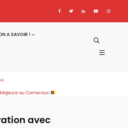
ON A SAVOIR !
ako
ure Sociopolitique Majeure au Cameroun
ération avec