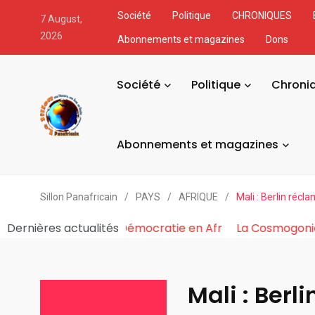
Société
Politique
CHRONIQUES
7 August,
2026
Abonnements et magazines
Dons
Société
Politique
Chroni
Abonnements et magazines
Sillon Panafricain
/
PAYS
/
AFRIQUE
/
Mali : Berlin récl
e du Pouvoir Fabrique et Asphyxie la Démocratie en Afr
Dernières actualités
Mali : Berl