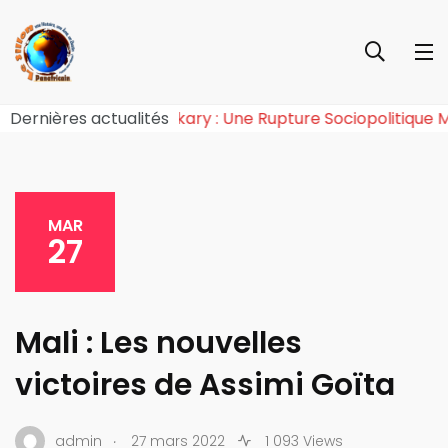
ie de l’Effet Tchiroma Bakary : Une Rupture Sociopolit
Dernières actualités
MAR
27
Mali : Les nouvelles
victoires de Assimi Goïta
.
admin
27 mars 2022
1 093 Views