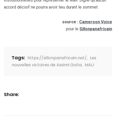
institutionnelles pour représenter le Mali. Signe qu’aucun
accord décisif ne pourra avoir lieu durant le sommet.
source :
Cameroon Voice
pour le
Sillonpanafricain
Tags:
https://sillonpanafricain.net/
,
Les
nouvelles victoires de Assimi Goïta
,
MALI
Share: