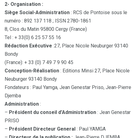
2- Organisation :
Siège Social-Administration
: RCS de Pontoise sous le
numéro : 892 137 118 ; ISSN 2780-1861
8, Clos du Matin 95800 Cergy (France)
Tel : + 33(0) 6 25 57 55 16
Rédaction Exécutive
:27, Place Nicole Neuburger 93140
Bondy
(France): + 33 (0) 7 49 7 9 90 45
Conception-Réalisation
: Editions Minsi 27, Place Nicole
Neuburger 93140 Bondy
Fondateurs : Paul Yamga, Jean Genestar Priso, Jean-Pierre
Djemba
Administration
:
–
Président du conseil d’Administration
: Jean Genestar
PRISO
–
Président Directeur General
: Paul YAMGA
–
Directeur de la publication :
Jean-Pierre DJEMBA