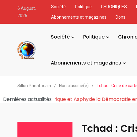
Société
Politique
CHRONIQUES
6 August,
2026
Abonnements et magazines
Dons
Société
Politique
Chroni
Abonnements et magazines
Sillon Panafricain
/
Non classifié(e)
/
Tchad : Crise de car
 Contrôle Économique du Pouvoir Fabrique et Asphyxie l
Dernières actualités
Tchad : Cr