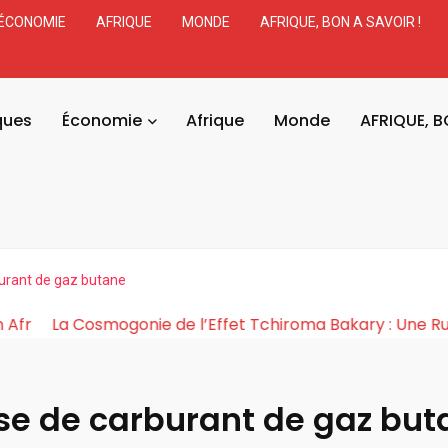
ÉCONOMIE
AFRIQUE
MONDE
AFRIQUE, BON A SAVOIR !
ques
Économie
Afrique
Monde
AFRIQUE, B
burant de gaz butane
a Démocratie en Afr
La Cosmogonie de l’Effet Tchirom
ise de carburant de gaz but