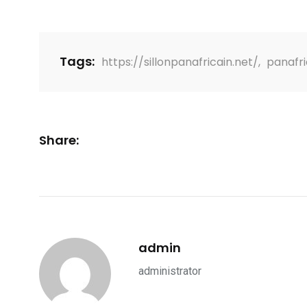
Tags:
https://sillonpanafricain.net/
,
panafr
Share:
admin
administrator