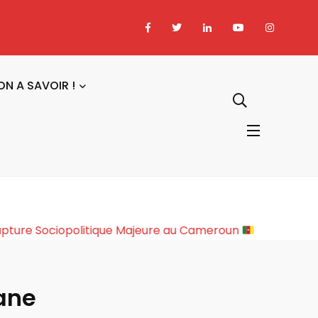
ON A SAVOIR !
a Bakary : Une Rupture Sociopolitique Majeure au Camer
ane