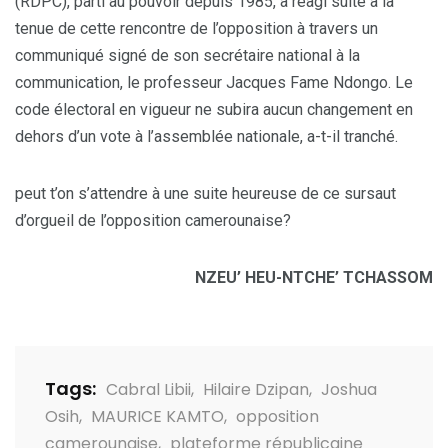
(RDPC), parti au pouvoir depuis 1985, a réagi suite à la
tenue de cette rencontre de l’opposition à travers un
communiqué signé de son secrétaire national à la
communication, le professeur Jacques Fame Ndongo. Le
code électoral en vigueur ne subira aucun changement en
dehors d’un vote à l’assemblée nationale, a-t-il tranché.
peut t’on s’attendre à une suite heureuse de ce sursaut
d’orgueil de l’opposition camerounaise?
NZEU’ HEU-NTCHE’ TCHASSOM
Tags:
Cabral Libii
,
Hilaire Dzipan
,
Joshua
Osih
,
MAURICE KAMTO
,
opposition
camerounaise
,
plateforme républicaine