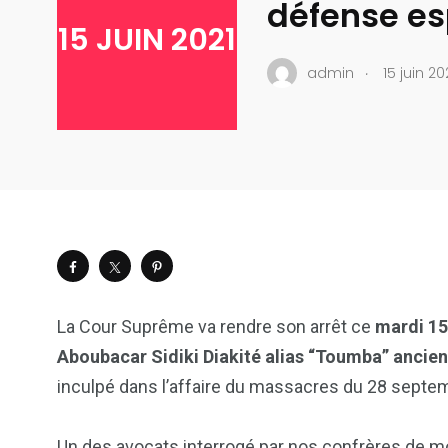
défense es
15 JUIN 2021
.
admin
15 juin 20
La Cour Suprême va rendre son arrêt ce
mardi 15
Aboubacar Sidiki Diakité alias “Toumba” ancie
inculpé dans l’affaire du massacres du 28 septemb
Un des avocats interrogé par nos confrères de mos