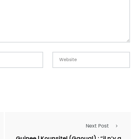
Website
Next Post
Guinee | Kounsitel (Gaoual) : “il n’y a