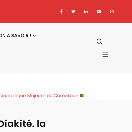
ON A SAVOIR !
: Une Rupture Sociopolitique Majeure au Cameroun
iakité. la