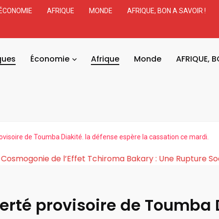
ÉCONOMIE
AFRIQUE
MONDE
AFRIQUE, BON A SAVOIR !
ques
Économie
Afrique
Monde
AFRIQUE, B
rovisoire de Toumba Diakité. la défense espère la cassation ce mardi.
atie en Afr
La Cosmogonie de l’Effet Tchiroma Bakary 
erté provisoire de Toumba D