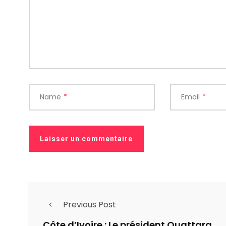
Name
*
Email
*
Previous Post
Côte d’Ivoire : Le président Ouattara