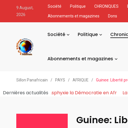
Société
Politique
CHRONIQUES
9 August,
2026
Abonnements et magazines
Dons
Société
Politique
Chroni
Abonnements et magazines
Sillon Panafricain
/
PAYS
/
AFRIQUE
/
Guinee: Liberté p
e Économique du Pouvoir Fabrique et Asphyxie la Démocr
Dernières actualités
Guinee: Lib