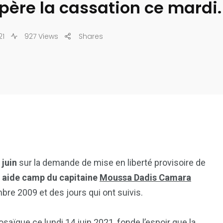
père la cassation ce mardi.
21
927 Views
Shares
 juin
sur la demande de mise en liberté provisoire de
n aide camp du capitaine
Moussa Dadis Camara
re 2009 et des jours qui ont suivis.
aïque ce lundi 14 juin 2021, fonde l’espoir que la