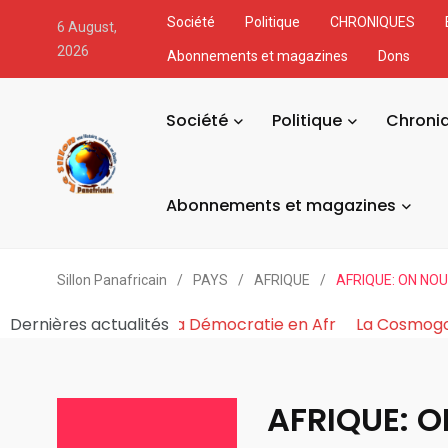
Société
Politique
CHRONIQUES
6 August,
2026
Abonnements et magazines
Dons
Société
Politique
Chroni
Abonnements et magazines
Sillon Panafricain
/
PAYS
/
AFRIQUE
/
AFRIQUE: ON NOUS 
ue du Pouvoir Fabrique et Asphyxie la Démocratie en Af
Dernières actualités
AFRIQUE: O