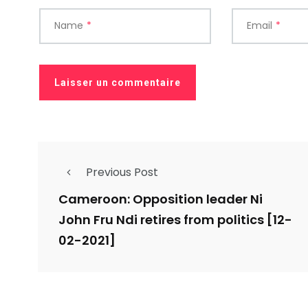
Name
*
Email
*
Previous Post
Cameroon: Opposition leader Ni
John Fru Ndi retires from politics [12-
02-2021]