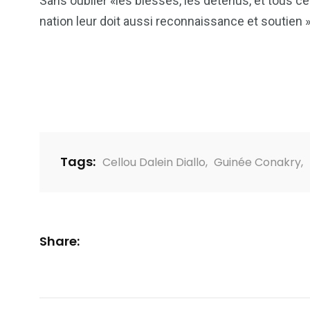
Sans oublier «les blessés, les détenus, et tous ce
nation leur doit aussi reconnaissance et soutien »
Tags:
Cellou Dalein Diallo
,
Guinée Conakry
,
Share: