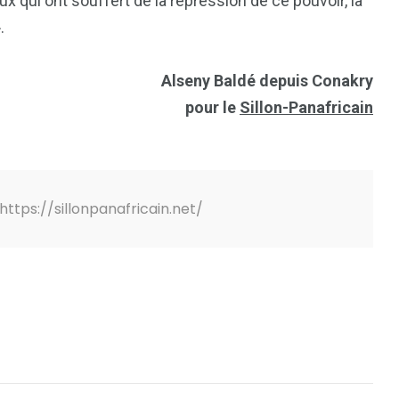
ux qui ont souffert de la répression de ce pouvoir, la
.
Alseny Baldé depuis Conakry
pour le
Sillon-Panafricain
https://sillonpanafricain.net/