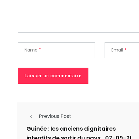
Name
*
Email
*
Previous Post
Guinée : les anciens dignitaires
interdits de sortir du pays_07-09-21