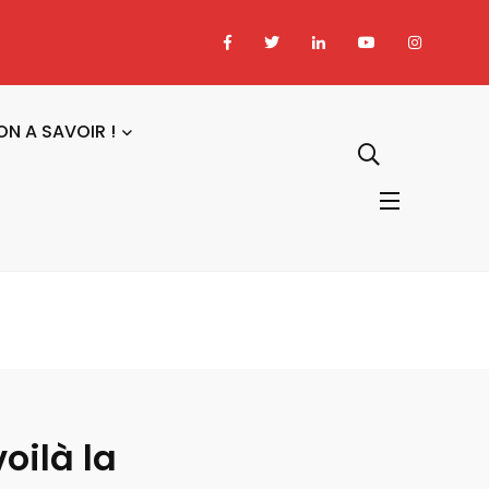
ON A SAVOIR !
oilà la