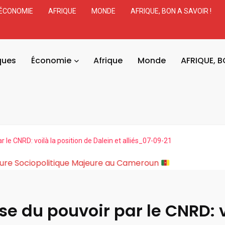
ÉCONOMIE
AFRIQUE
MONDE
AFRIQUE, BON A SAVOIR !
ques
Économie
Afrique
Monde
AFRIQUE, B
r le CNRD: voilà la position de Dalein et alliés_07-09-21
akary : Une Rupture Sociopolitique Majeure au Cameroun
se du pouvoir par le CNRD: v