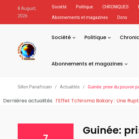
Société
Politique
CHRONIQUES
8 August,
2026
Abonnements et magazines
Dons
Société
Politique
Chroni
Abonnements et magazines
Sillon Panafricain
/
Actualités
/
Guinée: prise du pouvoir pa
émocratie en Afr
Dernières actualités
La Cosmogonie de l’Effet Tchiroma B
Guinée: pri
7